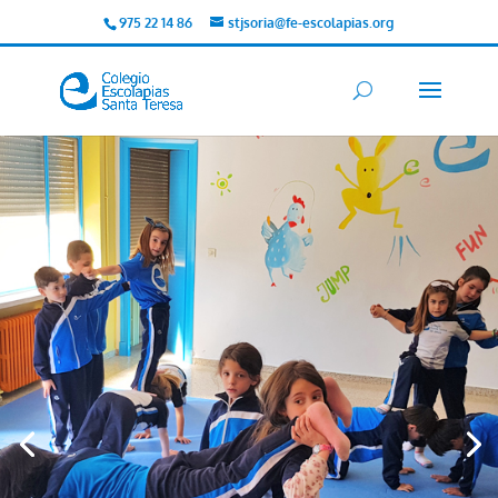
975 22 14 86
stjsoria@fe-escolapias.org
Educando