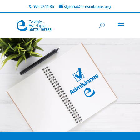
975 22 14 86
stjsoria@fe-escolapias.org