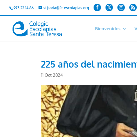
975 22 14 86
stjsoria@fe-escolapias.org
Bienvenidos
V
225 años del nacimien
11 Oct 2024