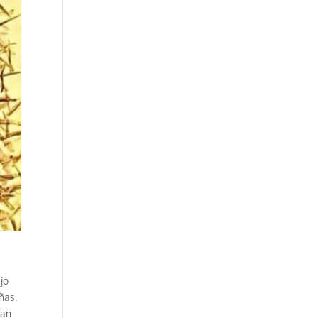
jo
ñas.
ían