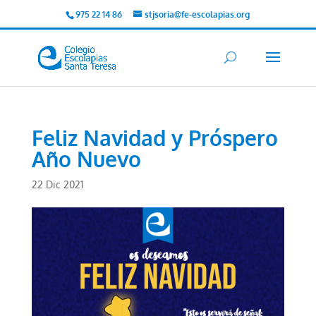
975 22 14 86
stjsoria@fe-escolapias.org
Feliz Navidad y Próspero
Año Nuevo
22 Dic 2021